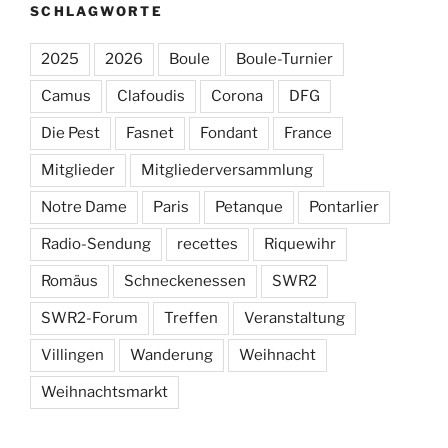
SCHLAGWORTE
2025
2026
Boule
Boule-Turnier
Camus
Clafoudis
Corona
DFG
Die Pest
Fasnet
Fondant
France
Mitglieder
Mitgliederversammlung
Notre Dame
Paris
Petanque
Pontarlier
Radio-Sendung
recettes
Riquewihr
Romäus
Schneckenessen
SWR2
SWR2-Forum
Treffen
Veranstaltung
Villingen
Wanderung
Weihnacht
Weihnachtsmarkt