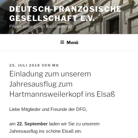
Zum
DEUTSCH-FRANZÖSISCHE
Inhalt
GESELLSCHAFT E.V.
springen
Pflege einer guten Nachbarschaft
Menü
VERÖFFENTLICHT
25. JULI 2018
VON
MK
AM
Einladung zum unserem
Jahresausflug zum
Hartmannsweilerkopf ins Elsaß
Liebe Mitglieder und Freunde der DFG,
am
22. September
laden wir Sie zu unserem
Jahresausflug ins schöne Elsaß ein.