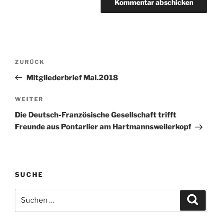
Beitragsnavigation
Vorheriger
ZURÜCK
Beitrag
Mitgliederbrief Mai.2018
Nächster
WEITER
Beitrag
Die Deutsch-Französische Gesellschaft trifft
Freunde aus Pontarlier am Hartmannsweilerkopf
SUCHE
Suchen
Suche
nach: