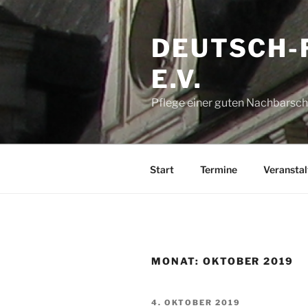
Zum
Inhalt
DEUTSCH-
springen
E.V.
Pflege einer guten Nachbarsch
Start
Termine
Veransta
MONAT:
OKTOBER 2019
VERÖFFENTLICHT
4. OKTOBER 2019