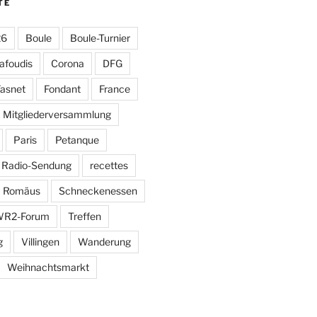
TE
26
Boule
Boule-Turnier
afoudis
Corona
DFG
asnet
Fondant
France
Mitgliederversammlung
Paris
Petanque
Radio-Sendung
recettes
Romäus
Schneckenessen
R2-Forum
Treffen
g
Villingen
Wanderung
Weihnachtsmarkt