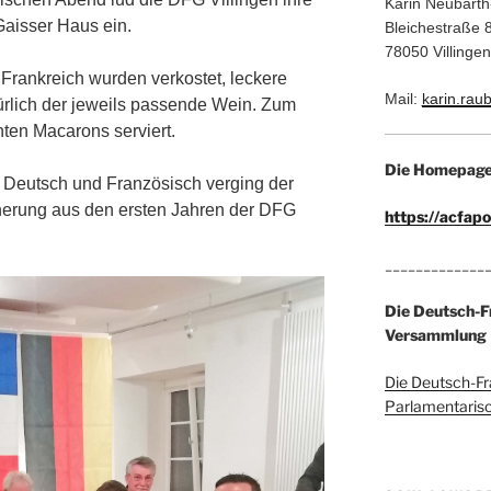
Karin Neubart
Gaisser Haus ein.
Bleichestraße 
78050 Villing
Frankreich wurden verkostet, leckere
Mail:
karin.ra
ürlich der jeweils passende Wein. Zum
ten Macarons serviert.
Die Homepage 
f Deutsch und Französisch verging der
nerung aus den ersten Jahren der DFG
https://acfap
_____________
Die Deutsch-F
Versammlung
Die Deutsch-Fr
Parlamentaris