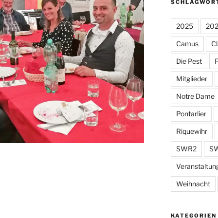
SCHLAGWOR
2025
20
Camus
Cl
Die Pest
F
Mitglieder
Notre Dame
Pontarlier
Riquewihr
SWR2
SW
Veranstaltun
Weihnacht
KATEGORIEN