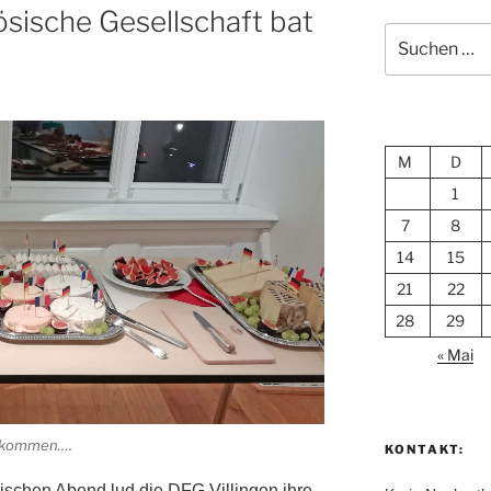
sische Gesellschaft bat
Suchen
nach:
M
D
1
7
8
14
15
21
22
28
29
« Mai
en kommen….
KONTAKT:
ischen Abend lud die DFG Villingen ihre