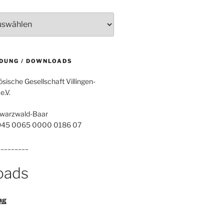
DUNG / DOWNLOADS
sische Gesellschaft Villingen-
.V.
warzwald-Baar
945 0065 0000 0186 07
_________
oads
ag