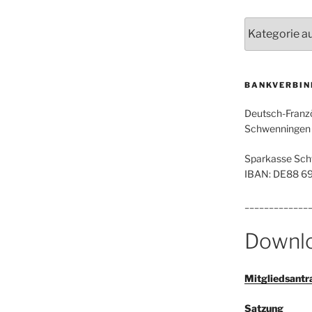
Kategorien
BANKVERBIN
Deutsch-Franzö
Schwenningen e
Sparkasse Sch
IBAN: DE88 6
_____________
Downl
Mitgliedsantr
Satzung