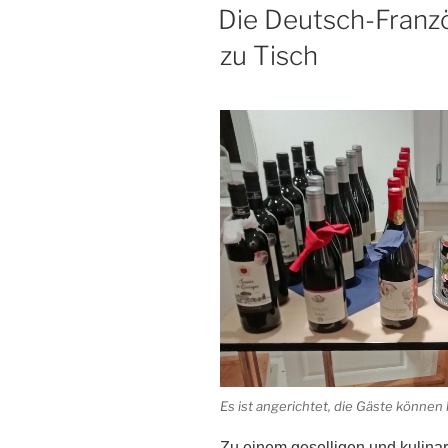
AM
Die Deutsch-Franzö
zu Tisch
Es ist angerichtet, die Gäste könn
Zu einem geselligen und kulinar