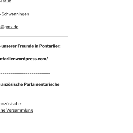
h-Raub
8
en-Schwenningen
ub@gmx.de
unserer Freunde in Pontarlier:
ontarlier.wordpress.com/
_________________________
ranzösische Parlamentarische
anzösische-
che Versammlung