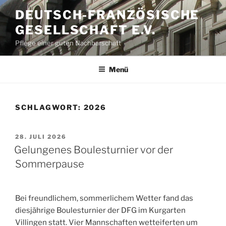
Zum
DEUTSCH-FRANZÖSISCHE
Inhalt
GESELLSCHAFT E.V.
springen
Pflege einer guten Nachbarschaft
Menü
SCHLAGWORT:
2026
VERÖFFENTLICHT
28. JULI 2026
AM
Gelungenes Boulesturnier vor der
Sommerpause
Bei freundlichem, sommerlichem Wetter fand das
diesjährige Boulesturnier der DFG im Kurgarten
Villingen statt. Vier Mannschaften wetteiferten um