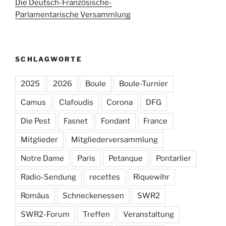
Die Deutsch-Französische-
Parlamentarische Versammlung
SCHLAGWORTE
2025
2026
Boule
Boule-Turnier
Camus
Clafoudis
Corona
DFG
Die Pest
Fasnet
Fondant
France
Mitglieder
Mitgliederversammlung
Notre Dame
Paris
Petanque
Pontarlier
Radio-Sendung
recettes
Riquewihr
Romäus
Schneckenessen
SWR2
SWR2-Forum
Treffen
Veranstaltung