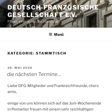
Zum
DEUTSCH-FRANZÖSISCHE
Inhalt
GESELLSCHAFT E.V.
springen
Pflege einer guten Nachbarschaft
Menü
KATEGORIE:
STAMMTISCH
VERÖFFENTLICHT
28. MAI 2026
AM
die nächsten Termine…
Liebe DFG-Mitglieder und Frankreichfreunde, chers
amis,
einige von uns können sich auf das Juni-Wochenende
in Pontarlier freuen mit einem sehr reichhaltigen