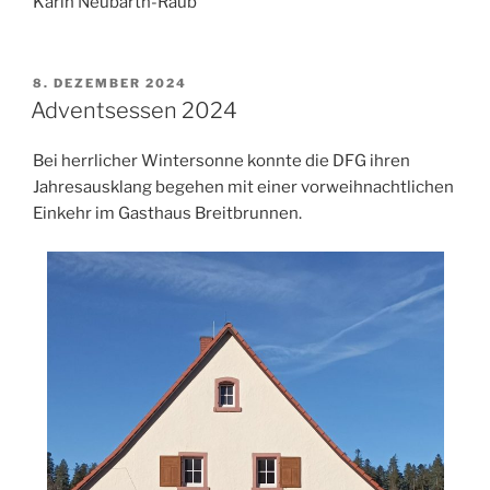
Karin Neubarth-Raub
VERÖFFENTLICHT
8. DEZEMBER 2024
AM
Adventsessen 2024
Bei herrlicher Wintersonne konnte die DFG ihren
Jahresausklang begehen mit einer vorweihnachtlichen
Einkehr im Gasthaus Breitbrunnen.