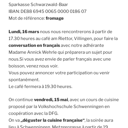
Sparkasse Schwarzwald-Baar
IBAN: DE88 6945 0065 0000 0186 07
Mot de référence:
fromage
Lundi, 16 mars
nous nous rencontrerons à partir de
17.30 heures au café am Riettor, Villingen, pour faire la
conversation en français
avec notre adhérante
Madame Annick Wehrle qui préparera un sujet pour
nous.Si vous avez envie de parler français avec une
boisson, venez nous voir.
Vous pouvez annoncer votre participation ou venir
spontanément.
Le café fermera à 19.30 heures.
On continue
vendredi, 15 mai
, avec un cours de cuisine
proposé par la Volkshochschule Schwenningen en
coopération avec la DFG.
On va
„déguster la cuisine française“
, la soirée aura
lieu à Schwenningen, Metzgergasse à partir de 19