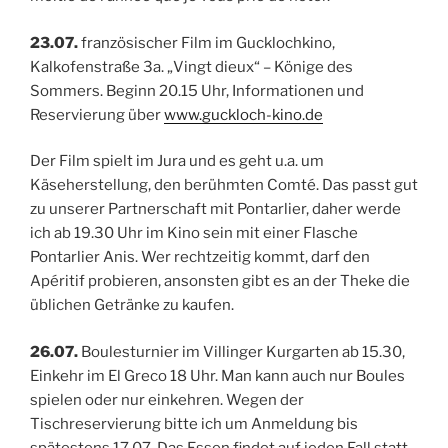
23.07.
französischer Film im Gucklochkino,
Kalkofenstraße 3a. „Vingt dieux“ – Könige des
Sommers. Beginn 20.15 Uhr, Informationen und
Reservierung über
www.guckloch-kino.de
Der Film spielt im Jura und es geht u.a. um
Käseherstellung, den berühmten Comté. Das passt gut
zu unserer Partnerschaft mit Pontarlier, daher werde
ich ab 19.30 Uhr im Kino sein mit einer Flasche
Pontarlier Anis. Wer rechtzeitig kommt, darf den
Apéritif probieren, ansonsten gibt es an der Theke die
üblichen Getränke zu kaufen.
26.07.
Boulesturnier im Villinger Kurgarten ab 15.30,
Einkehr im El Greco 18 Uhr. Man kann auch nur Boules
spielen oder nur einkehren. Wegen der
Tischreservierung bitte ich um Anmeldung bis
spätestens 17.07. Das Essen findet auf jeden Fall statt,