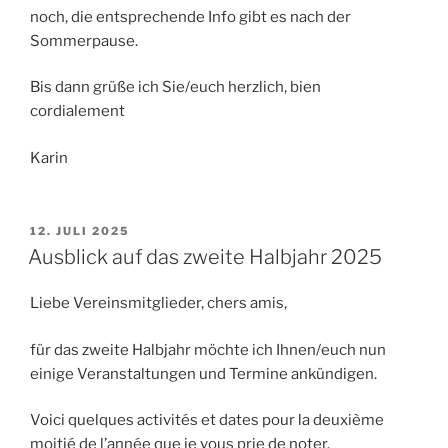
noch, die entsprechende Info gibt es nach der
Sommerpause.
Bis dann grüße ich Sie/euch herzlich, bien
cordialement
Karin
VERÖFFENTLICHT
12. JULI 2025
AM
Ausblick auf das zweite Halbjahr 2025
Liebe Vereinsmitglieder, chers amis,
für das zweite Halbjahr möchte ich Ihnen/euch nun
einige Veranstaltungen und Termine ankündigen.
Voici quelques activités et dates pour la deuxième
moitié de l’année que je vous prie de noter.