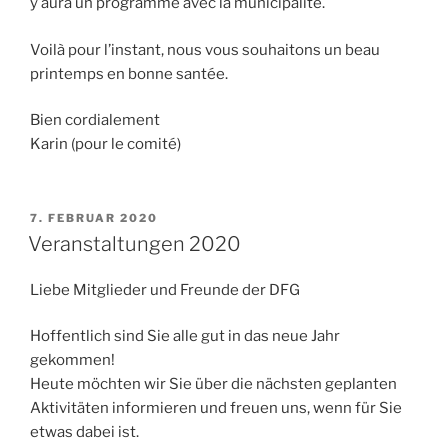
y aura un programme avec la municipalité.
Voilà pour l’instant, nous vous souhaitons un beau
printemps en bonne santée.
Bien cordialement
Karin (pour le comité)
VERÖFFENTLICHT
7. FEBRUAR 2020
AM
Veranstaltungen 2020
Liebe Mitglieder und Freunde der DFG
Hoffentlich sind Sie alle gut in das neue Jahr
gekommen!
Heute möchten wir Sie über die nächsten geplanten
Aktivitäten informieren und freuen uns, wenn für Sie
etwas dabei ist.