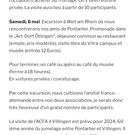
l’occasion d’acheter du fromage. On y va en voiture
privée. La visite aura lieu à partir de 10 participants.
Samedi, 6 mai
: Excursion à Weil am Rhein où nous
rencontrerons nos amis de Pontarlier. Promenade dans
le „Art-Dorf Ötlingen“, déjeuner commun au restaurant
(simple, prix modérés), visite libre du Vitra-campus et
musée (entrée 12 Euros).
Pour terminer, un café ou apéro au café du musée
(ferme à 18 heures).
En voitures privées / covoiturage.
Par cette excursion, nous cultivons l’amitié franco-
allemande entre nos deux associations, je serais donc
très heureuse d’un grand nombre de participants.
La visite de l’ACFA à Villingen est prévu pour 2024, 60
ième année du jumelage entre Pontarlier et Villingen. Il