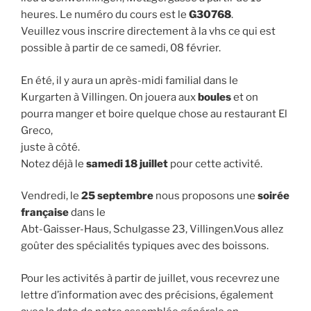
heures. Le numéro du cours est le
G30768
.
Veuillez vous inscrire directement à la vhs ce qui est
possible à partir de ce samedi, 08 février.
En été, il y aura un après-midi familial dans le
Kurgarten à Villingen. On jouera aux
boules
et on
pourra manger et boire quelque chose au restaurant El
Greco,
juste à côté.
Notez déjà le
samedi 18 juillet
pour cette activité.
Vendredi, le
25 septembre
nous proposons une
soirée
française
dans le
Abt-Gaisser-Haus, Schulgasse 23, Villingen.Vous allez
goûter des spécialités typiques avec des boissons.
Pour les activités à partir de juillet, vous recevrez une
lettre d’information avec des précisions, également