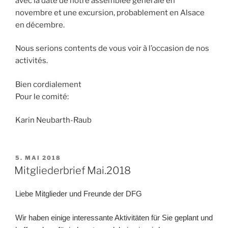
avec la date de notre assemblée générale en
novembre et une excursion, probablement en Alsace
en décembre.
Nous serions contents de vous voir à l’occasion de nos
activités.
Bien cordialement
Pour le comité:
Karin Neubarth-Raub
VERÖFFENTLICHT
5. MAI 2018
AM
Mitgliederbrief Mai.2018
Liebe Mitglieder und Freunde der DFG
Wir haben einige interessante Aktivitäten für Sie geplant und