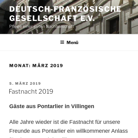
Zum
DEUTSCH-FRANZÖSISCHE
Inhalt
GESELLSCHAFT E.V.
springen
Pflege einer guten Nachbarschaft
Menü
MONAT:
MÄRZ 2019
VERÖFFENTLICHT
5. MÄRZ 2019
AM
Fastnacht 2019
Gäste aus Pontarlier in Villingen
Alle Jahre wieder ist die Fastnacht für unsere
Freunde aus Pontarlier ein willkommener Anlass