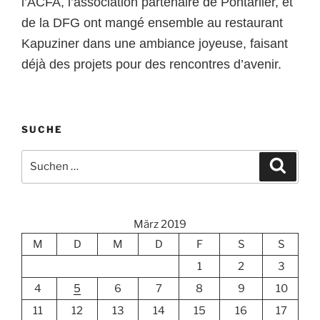
l’ACFA, l’association partenaire de Pontarlier, et
de la DFG ont mangé ensemble au restaurant
Kapuziner dans une ambiance joyeuse, faisant
déjà des projets pour des rencontres d’avenir.
SUCHE
Suchen
Suche
nach:
März 2019
M
D
M
D
F
S
S
1
2
3
4
5
6
7
8
9
10
11
12
13
14
15
16
17