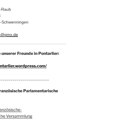
h-Raub
8
en-Schwenningen
ub@gmx.de
unserer Freunde in Pontarlier:
ontarlier.wordpress.com/
_________________________
ranzösische Parlamentarische
anzösische-
che Versammlung