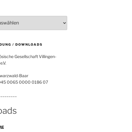
DUNG / DOWNLOADS
sische Gesellschaft Villingen-
.V.
warzwald-Baar
945 0065 0000 0186 07
_________
oads
ag