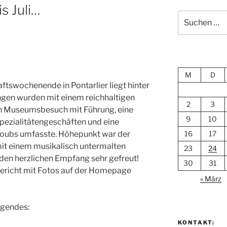
s Juli…
Suchen
nach:
M
D
tswochenende in Pontarlier liegt hinter
lingen wurden mit einem reichhaltigen
2
3
n Museumsbesuch mit Führung, eine
9
10
pezialitätengeschäften und eine
 Doubs umfasste. Höhepunkt war der
16
17
it einem musikalisch untermalten
23
24
 den herzlichen Empfang sehr gefreut!
30
31
ericht mit Fotos auf der Homepage
« März
lgendes:
KONTAKT: