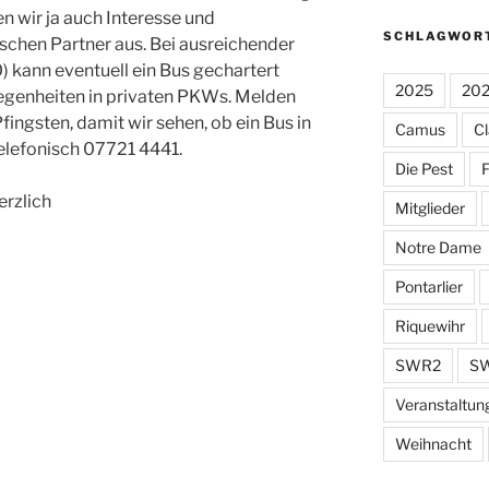
n wir ja auch Interesse und
SCHLAGWOR
schen Partner aus. Bei ausreichender
 kann eventuell ein Bus gechartert
2025
20
egenheiten in privaten PKWs. Melden
 Pfingsten, damit wir sehen, ob ein Bus in
Camus
Cl
elefonisch 07721 4441.
Die Pest
F
erzlich
Mitglieder
Notre Dame
Pontarlier
Riquewihr
SWR2
SW
Veranstaltun
Weihnacht