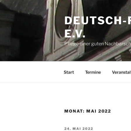
Zum
Inhalt
DEUTSCH-
springen
E.V.
Pflege einer guten Nachbarsch
Start
Termine
Veransta
MONAT:
MAI 2022
VERÖFFENTLICHT
24. MAI 2022