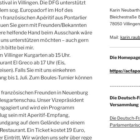
tival in Villingen. Die DFG unterstützt
 dem sog. Europadorf im Hof des
Karin Neubart
Bleichestraße 
 französischen Apéritif aus Pontarlier
78050 Villing
hauen Sie gern mit Freunden/Bekannten
dere helfende Hand beim Ausschank wäre
Mail:
karin.ra
e uns unterstützen möchten – auch gern
h bitte bei mir.
im Villinger Kurgarten ab 15 Uhr.
Die Homepage 
rant El Greco ab 17 Uhr (Eis,
sen). Falls Sie mit uns einkehren
https://acfap
g bis 1. Juli. Zum Boules-Turnier können
_____________
den französischen Freunden in Neuenburg
Die Deutsch-F
esgartenschau. Unser Vizepräsident
Versammlung
 engagiert und wird ein Programm
flug sein mit Aperitif-Empfang,
Die Deutsch-Fr
Rundgang auf dem Gelände und einem
Parlamentaris
taurant. Ein Ticket kostet 19 Euro,
er Eintritt. Wir würden uns sehr über rege