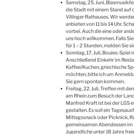
Samstag, 25. Juni, Blasmusikfes
die Stadt mit einem Stand auf
Villinger Rathauses. Wir werden
anbieten von 11 bis 14 Uhr. Sc
vorbei. Auch die eine oder an
uns hoch willkommen. Falls Si
für 1 – 2 Stunden, melden Sie sic
Sonntag, 17. Juli, Boules-Spiel 
Anschließend Einkehr im Restau
Kaffee/Kuchen, griechische Spei
möchten, bitte ich um Anmeldun
Sie gern spontan kommen.
Freitag, 22. Juli, Treffen mit 
am Rhein zum Besuch der Land
Manfred Kraft ist bei der LGS
gestalten. Es soll ein Tagesaus
Mittagssnack oder Picknick, 
gemeinsamen Abendessen im Res
Jugendliche unter 18 Jahre frei