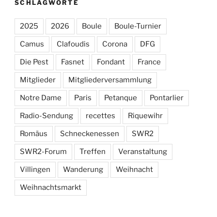
SCHLAGWORTE
2025
2026
Boule
Boule-Turnier
Camus
Clafoudis
Corona
DFG
Die Pest
Fasnet
Fondant
France
Mitglieder
Mitgliederversammlung
Notre Dame
Paris
Petanque
Pontarlier
Radio-Sendung
recettes
Riquewihr
Romäus
Schneckenessen
SWR2
SWR2-Forum
Treffen
Veranstaltung
Villingen
Wanderung
Weihnacht
Weihnachtsmarkt