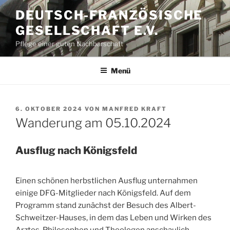
Zum
DEUTSCH-FRANZÖSISCHE
Inhalt
GESELLSCHAFT E.V.
springen
Pflege einer guten Nachbarschaft
Menü
VERÖFFENTLICHT
6. OKTOBER 2024
VON
MANFRED KRAFT
AM
Wanderung am 05.10.2024
Ausflug nach Königsfeld
Einen schönen herbstlichen Ausflug unternahmen
einige DFG-Mitglieder nach Königsfeld. Auf dem
Programm stand zunächst der Besuch des Albert-
Schweitzer-Hauses, in dem das Leben und Wirken des