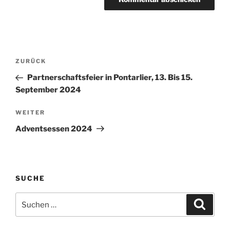
Beitragsnavigation
Vorheriger
ZURÜCK
Beitrag
Partnerschaftsfeier in Pontarlier, 13. Bis 15.
September 2024
Nächster
WEITER
Beitrag
Adventsessen 2024
SUCHE
Suchen
Suche
nach: