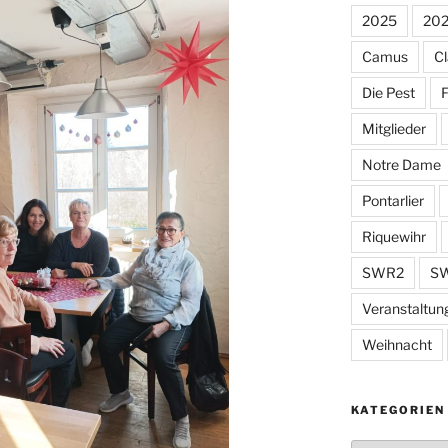
2025
20
Camus
Cl
Die Pest
F
Mitglieder
Notre Dame
Pontarlier
Riquewihr
SWR2
SW
Veranstaltun
Weihnacht
KATEGORIEN