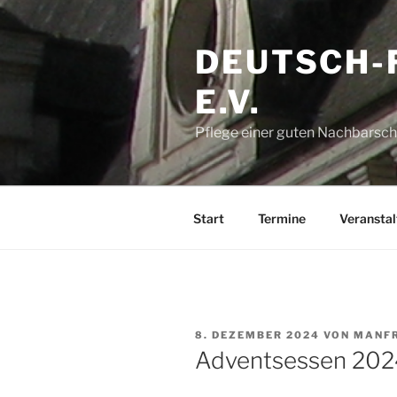
Zum
Inhalt
DEUTSCH-
springen
E.V.
Pflege einer guten Nachbarsch
Start
Termine
Veransta
VERÖFFENTLICHT
8. DEZEMBER 2024
VON
MANFR
AM
Adventsessen 202