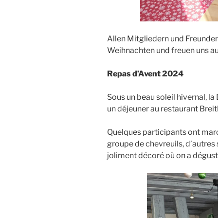
Allen Mitgliedern und Freunde
Weihnachten und freuen uns au
Repas d’Avent 2024
Sous un beau soleil hivernal, l
un déjeuner au restaurant Brei
Quelques participants ont marc
groupe de chevreuils, d’autres
joliment décoré où on a dégust