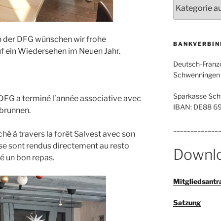
Kategorien
n der DFG wünschen wir frohe
BANKVERBIN
f ein Wiedersehen im Neuen Jahr.
Deutsch-Franzö
Schwenningen e
Sparkasse Sch
a DFG a terminé l’année associative avec
IBAN: DE88 6
tbrunnen.
_____________
hé à travers la forêt Salvest avec son
 se sont rendus directement au resto
Downl
é un bon repas.
Mitgliedsantr
Satzung