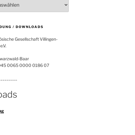
DUNG / DOWNLOADS
sische Gesellschaft Villingen-
.V.
warzwald-Baar
945 0065 0000 0186 07
_________
oads
ag