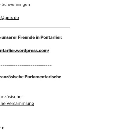
en-Schwenningen
ub@gmx.de
unserer Freunde in Pontarlier:
ontarlier.wordpress.com/
_________________________
ranzösische Parlamentarische
anzösische-
che Versammlung
TE