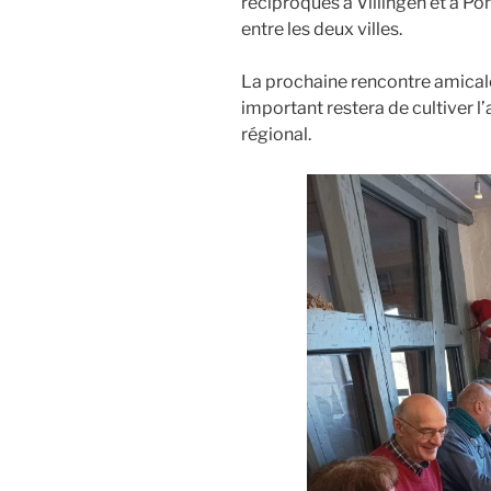
réciproques à Villingen et à Po
entre les deux villes.
La prochaine rencontre amicale 
important restera de cultiver l
régional.