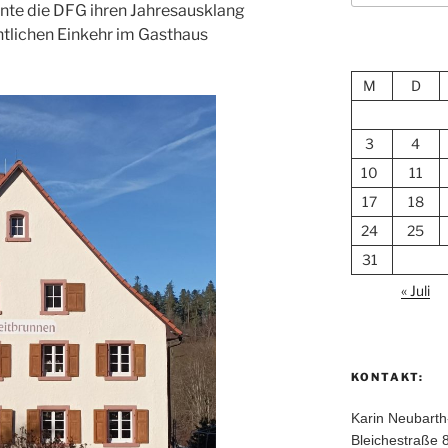
nnte die DFG ihren Jahresausklang
tlichen Einkehr im Gasthaus
M
D
3
4
10
11
17
18
24
25
31
« Juli
KONTAKT:
Karin Neubart
Bleichestraße 