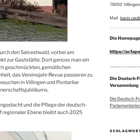
78050 Villing
Mail:
karin.ra
Die Homepage 
https://acfap
urch den Salvestwald, vorbei am
kt zur Gaststätte. Dort genoss man ein
_____________
ich geschmückten, gemütlichen
eit, das Vereinsjahr Revue passieren zu
Die Deutsch-F
esuchen in Villingen und Pontarlier
Versammlung
tnerschaftsjubiläums.
Die Deutsch-Fr
angedacht und die Pflege der deutsch-
Parlamentaris
f regionaler Ebene bleibt auch 2025
SCHLAGWOR