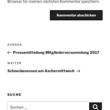
Browser für meinen nächsten Kommentar speichern.
Beitragsnavigation
Vorheriger
ZURÜCK
Beitrag
Pressemitteilung Mitgliederversammlung 2017
Nächster
WEITER
Beitrag
Schneckenessen am Aschermittwoch
SUCHE
Suchen
Suche