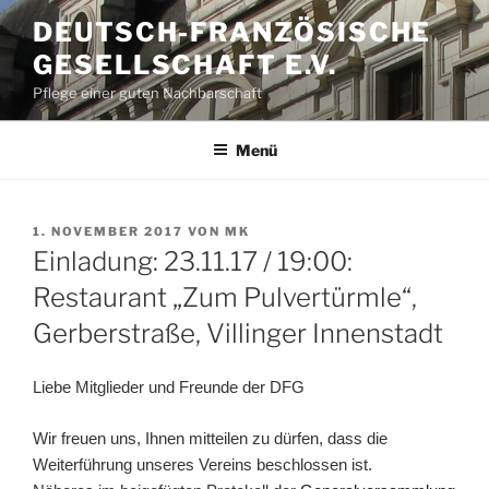
Zum
DEUTSCH-FRANZÖSISCHE
Inhalt
GESELLSCHAFT E.V.
springen
Pflege einer guten Nachbarschaft
Menü
VERÖFFENTLICHT
1. NOVEMBER 2017
VON
MK
AM
Einladung: 23.11.17 / 19:00:
Restaurant „Zum Pulvertürmle“,
Gerberstraße, Villinger Innenstadt
Liebe Mitglieder und Freunde der DFG
Wir freuen uns, Ihnen mitteilen zu dürfen, dass die
Weiterführung unseres Vereins beschlossen ist.