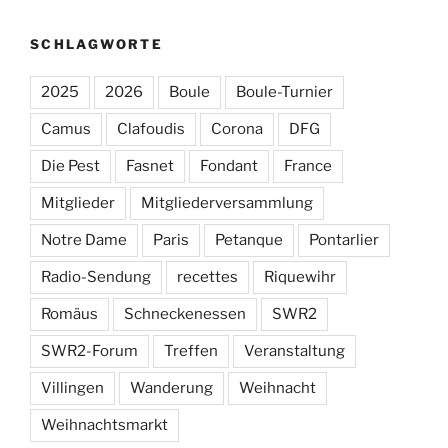
SCHLAGWORTE
2025
2026
Boule
Boule-Turnier
Camus
Clafoudis
Corona
DFG
Die Pest
Fasnet
Fondant
France
Mitglieder
Mitgliederversammlung
Notre Dame
Paris
Petanque
Pontarlier
Radio-Sendung
recettes
Riquewihr
Romäus
Schneckenessen
SWR2
SWR2-Forum
Treffen
Veranstaltung
Villingen
Wanderung
Weihnacht
Weihnachtsmarkt