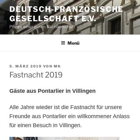
Zum
DEUTSCH-FRANZÖSISCHE
Inhalt
GESELLSCHAFT E.V.
springen
Pflege einer guten Nachbarschaft
Menü
VERÖFFENTLICHT
5. MÄRZ 2019
VON
MK
AM
Fastnacht 2019
Gäste aus Pontarlier in Villingen
Alle Jahre wieder ist die Fastnacht für unsere
Freunde aus Pontarlier ein willkommener Anlass
für einen Besuch in Villingen.