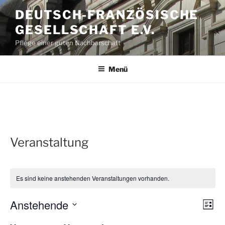
Zum
DEUTSCH-FRANZÖSISCHE
Inhalt
GESELLSCHAFT E.V.
springen
Pflege einer guten Nachbarschaft
Menü
Veranstaltung
Es sind keine anstehenden Veranstaltungen vorhanden.
Anstehende
A
V
L
e
n
i
D