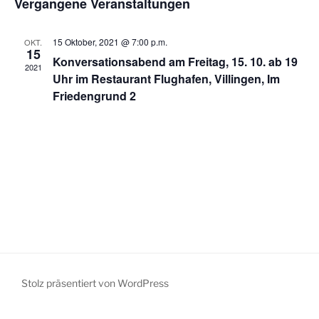
Vergangene Veranstaltungen
s
r
a
s
t
a
t
i
e
n
u
15 Oktober, 2021 @ 7:00 p.m.
OKT.
c
15
s
m
Konversationsabend am Freitag, 15. 10. ab 19
2021
h
t
w
Uhr im Restaurant Flughafen, Villingen, Im
t
a
ä
Friedengrund 2
e
h
l
l
n
t
e
u
-
n
n
N
.
g
a
A
v
n
i
s
g
i
a
c
Stolz präsentiert von WordPress
t
h
t
i